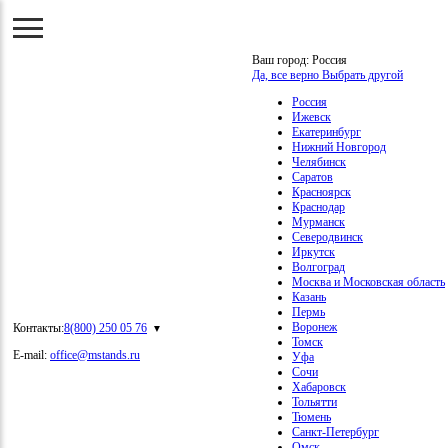
Ваш город:
Россия
Да, все верно
Выбрать другой
Россия
Ижевск
Екатеринбург
Нижний Новгород
Челябинск
Саратов
Красноярск
Краснодар
Мурманск
Северодвинск
Иркутск
Волгоград
Москва и Московская область
Казань
Пермь
Воронеж
Контакты:
8(800) 250 05 76
Томск
E-mail:
office@mstands.ru
Уфа
Сочи
Хабаровск
Тольятти
Тюмень
Санкт-Петербург
Омск