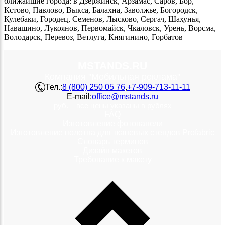
ближайшие города: в Дзержинск, Арзамас, Саров, Бор,
Кстово, Павлово, Выкса, Балахна, Заволжье, Богородск,
Кулебаки, Городец, Семенов, Лысково, Сергач, Шахунья,
Навашино, Лукоянов, Первомайск, Чкаловск, Урень, Ворсма,
Володарск, Перевоз, Ветлуга, Княгинино, Горбатов
MSTANDS.RU
Компания "Мобильная реклама"
Тел.:
8 (800) 250 05 76
,
+7-909-713-11-11
E-mail:
office@mstands.ru
руб. – все цены указаны в рублях
FAQ
Изготовление фотопанели
Изготовление полотна для тканевых стендов Profabric
Словарь терминов
Дизайн макетов
Требование к макету